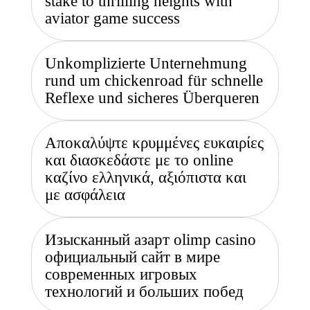
stake to thrilling heights with
aviator game success
Unkomplizierte Unternehmung
rund um chickenroad für schnelle
Reflexe und sicheres Überqueren
Αποκαλύψτε κρυμμένες ευκαιρίες
και διασκεδάστε με το online
καζίνο ελληνικά, αξιόπιστα και
με ασφάλεια
Изысканный азарт olimp casino
официальный сайт в мире
современных игровых
технологий и больших побед