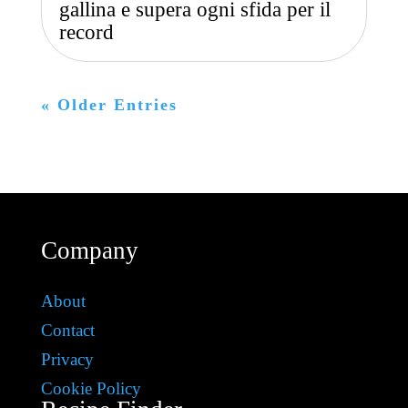
gallina e supera ogni sfida per il
record
« Older Entries
Company
About
Contact
Privacy
Cookie Policy