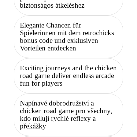
biztonságos átkeléshez
Elegante Chancen für
Spielerinnen mit dem retrochicks
bonus code und exklusiven
Vorteilen entdecken
Exciting journeys and the chicken
road game deliver endless arcade
fun for players
Napínavé dobrodružství a
chicken road game pro všechny,
kdo milují rychlé reflexy a
překážky